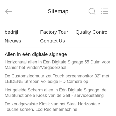
2026
Shenzhen
Topview
Display
Sitemap
Technology
Co.,Ltd.
All
Rights
HUIS
Reserved.
bedrijf
Factory Tour
Quality Control
Nieuws
Contact Us
PRODUCTEN
Allen in één digitale signage
ONGEVEER
Horizontaal allen in Één Digitale Signage 55 Duim voor
ONS
Manier het Vinden/Vergaderzaal
De Customziedmuur zet Touch screenmonitor 32“ met
LEIDENE Strepen Volledige HD Camera op
FABRIEKSREIS
Het geleide Scherm allen in Één Digitale Signage, de
Multifunctionele Kiosk van de Self - servicebetaling
KWALITEITSCONTROLE
De koudgewalste Kiosk van het Staal Horizontale
Touche screen, Lcd Reclamemachine