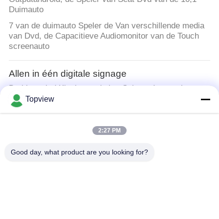
Duimauto
7 van de duimauto Speler de Van verschillende media
van Dvd, de Capacitieve Audiomonitor van de Touch
screenauto
Allen in één digitale signage
De binnenlcd Kiosk van de het Scherm Interactieve
Computer, 49 Duim Verticale Digitale Signage
Topview
Binnen digitale signage
2:27 PM
Binnen Digitale Signage van Android, Tweezijdige
Digitale Signage 55 Duim
Good day, what product are you looking for?
buiten digital signage
2000 neten Openlucht Digitaal Signage Bestand het
Ontwerpwater van de Veiligheids Elektrisch Kring