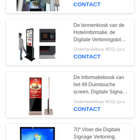
CONTACTEER
Duim
CONTACT
ONS
De binnenkiosk van de
74
NIEUWS
Hotelinformatie, de
buiten digital
Digitale Vertoningstotem
van het 43
VERZOEK
signage
Onderhandelbaar MOQ:1pcs
Duimwinkelcomplex
CONTACT
OM EEN
CITAAT
De Informatiekiosk van
het 49 Duimtouche
SITEMAP
screen, Digitale Signage
31
van Wifi met de Terminal
Onderhandelbaar MOQ:1pcs
vrije bevindende
van Android OS
CONTACT
PRIVACY
digitale signage
POLICY
70“ Vloer die Digitale
Signage Vertoning,