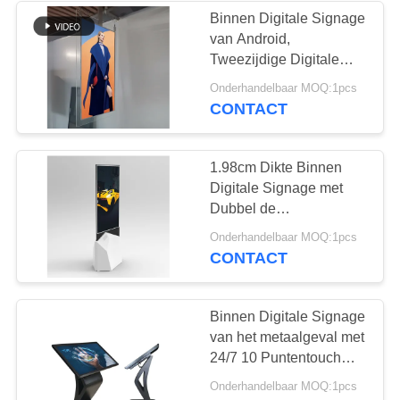
Binnen Digitale Signage
van Android,
41
Tweezijdige Digitale
het transparante lcd
Signage 55 Duim
Onderhandelbaar MOQ:1pcs
CONTACT
scherm
1.98cm Dikte Binnen
Digitale Signage met
Dubbel de
Legeringskader van het
16
Onderhandelbaar MOQ:1pcs
het Schermaluminium
CONTACT
LCD Video Wall
Binnen Digitale Signage
van het metaalgeval met
24/7 10 Puntentouch
screen
Onderhandelbaar MOQ:1pcs