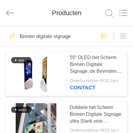
2026
Shenzhen
Topview
Display
Producten
Technology
Co.,Ltd.
All
Rights
HUIS
Reserved.
40
Binnen digitale signage
Allen in één digitale
PRODUCTEN
signage
55“ OLED-het Scherm
Binnen Digitale
ONGEVEER
Signage, de Bevindende
ONS
Kiosk van de Super
Onderhandelbaar MOQ:1pcs
Slimvloer
CONTACT
65
FABRIEKSREIS
Binnen digitale
Dubbele het Scherm
KWALITEITSCONTROLE
Binnen Digitale Signage
signage
ultra Slank voor
Reclame Spelend 43
Onderhandelbaar MOQ:1pcs