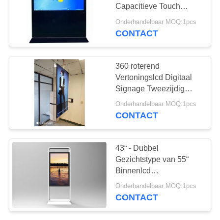
Capacitieve Touch
screentotem bevinden
Onderhandelbaar MOQ:1pcs
zich
CONTACT
38
De muur zette
360 roterend
Digitale Signage op
Vertoningslcd Digitaal
Signage Tweezijdig
Plafond Hangend Type
Onderhandelbaar MOQ:1pcs
van de Kabeldraad
CONTACT
20
43“ - Dubbel
LCD de Kiosk van
Gezichtstype van 55“
Binnenlcd
het
Kioskvertoningen met de
Onderhandelbaar MOQ:1pcs
Verbindende Functie
Aanrakingsscherm
CONTACT
van Wifi