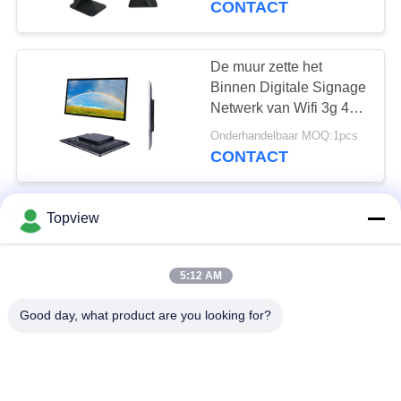
CONTACT
47
Interactieve
De muur zette het
Binnen Digitale Signage
Narrowcasting
Netwerk van Wifi 3g 4g
voor Reclame het
Onderhandelbaar MOQ:1pcs
Spelen op
CONTACT
De draagbare Digitale
Topview
26
Tribune van het
LCD Touch
Affichescherm
5:12 AM
alleen/Android-
screenlijst
Onderhandelbaar MOQ:1pcs
Versieafstandsbediening
CONTACT
Good day, what product are you looking for?
43“ 55“ Binnen Digitale
Signage 1.98cm Uiterst