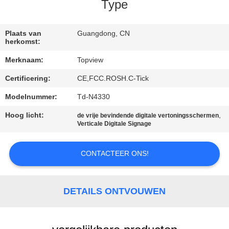
CONTACTEER
Type
ONS
Plaats van
Guangdong, CN
herkomst:
NIEUWS
Merknaam:
Topview
Certificering:
CE,FCC.ROSH.C-Tick
VERZOEK
OM EEN
Modelnummer:
Td-N4330
CITAAT
Hoog licht:
,
de vrije bevindende digitale vertoningsschermen
Verticale Digitale Signage
SITEMAP
CONTACTEER ONS!
PRIVACY
DETAILS ONTVOUWEN
POLICY