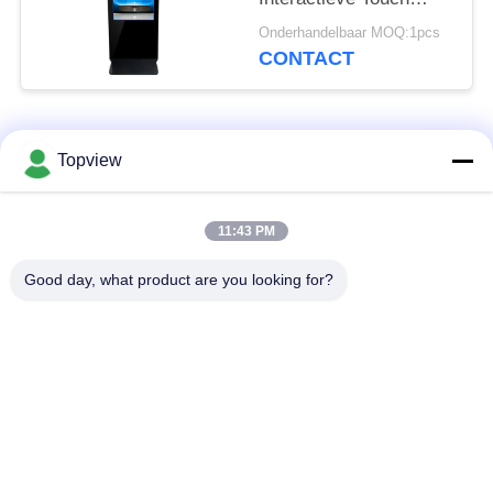
screenmonitor voor
Onderhandelbaar MOQ:1pcs
Winkelcomplex
CONTACT
populaire categorieën
Alle
Topview
Allen in één digitale
Binnen digitale
11:43 PM
signage
signage
Good day, what product are you looking for?
vrije bevindende
buiten digital signage
digitale signage
De muur zette
LCD de Kiosk van het
Digitale Signage op
Aanrakingsscherm