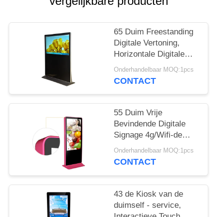
vergelijkbare producten
65 Duim Freestanding
Digitale Vertoning,
Horizontale Digitale
Signage Volledige Hd
Onderhandelbaar MOQ:1pcs
1080p
CONTACT
55 Duim Vrije
Bevindende Digitale
Signage 4g/Wifi-de
Facultatieve Kleur van
Onderhandelbaar MOQ:1pcs
de Netwerksteun
CONTACT
43 de Kiosk van de
duimself - service,
Interactieve Touch