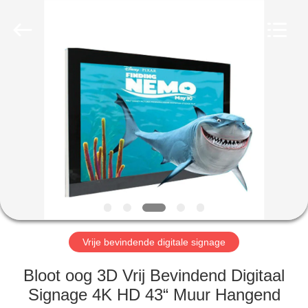
2026
Shenzhen
Topview
Display
Technology
Co.,Ltd.
All
Rights
HUIS
Reserved.
PRODUCTEN
ONGEVEER
ONS
FABRIEKSREIS
Vrije bevindende digitale signage
KWALITEITSCONTROLE
Bloot oog 3D Vrij Bevindend Digitaal
Signage 4K HD 43“ Muur Hangend