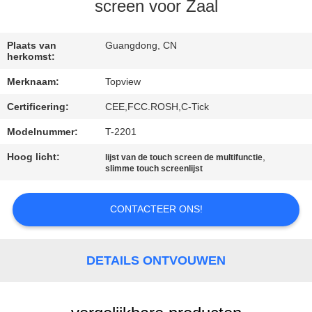
CONTACTEER
screen voor Zaal
ONS
Plaats van
Guangdong, CN
herkomst:
NIEUWS
Merknaam:
Topview
Certificering:
CEE,FCC.ROSH,C-Tick
VERZOEK
OM EEN
Modelnummer:
T-2201
CITAAT
Hoog licht:
,
lijst van de touch screen de multifunctie
slimme touch screenlijst
SITEMAP
CONTACTEER ONS!
PRIVACY
DETAILS ONTVOUWEN
POLICY