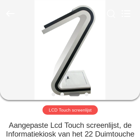
2026
Shenzhen
Topview
Display
Technology
Co.,Ltd.
All
Rights
HUIS
Reserved.
PRODUCTEN
ONGEVEER
ONS
FABRIEKSREIS
LCD Touch screenlijst
KWALITEITSCONTROLE
Aangepaste Lcd Touch screenlijst, de
Informatiekiosk van het 22 Duimtouche