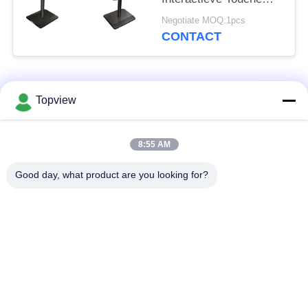
screen voor het
Negotiate MOQ:1pcs
Opdracht geven
CONTACT
tot/Onderwijs
populaire categorieën
Alle
Topview
Allen in één digitale
Binnen digitale
8:55 AM
signage
signage
Good day, what product are you looking for?
vrije bevindende
buiten digital signage
digitale signage
De muur zette
LCD de Kiosk van het
Digitale Signage op
Aanrakingsscherm