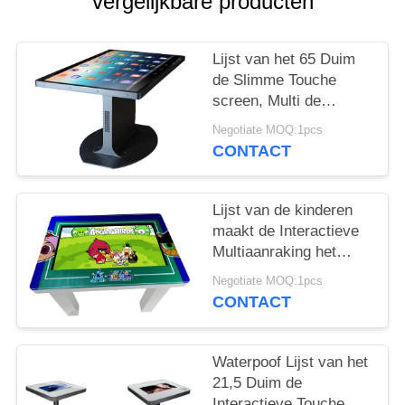
vergelijkbare producten
Lijst van het 65 Duim
de Slimme Touche
screen, Multi de
Functielijst van het 10
Negotiate MOQ:1pcs
Punten Capacitieve
CONTACT
Touche screen
Lijst van de kinderen
maakt de Interactieve
Multiaanraking het
Kader van het 32
Negotiate MOQ:1pcs
Duimmetaal waterdicht
CONTACT
Waterpoof Lijst van het
21,5 Duim de
Interactieve Touche