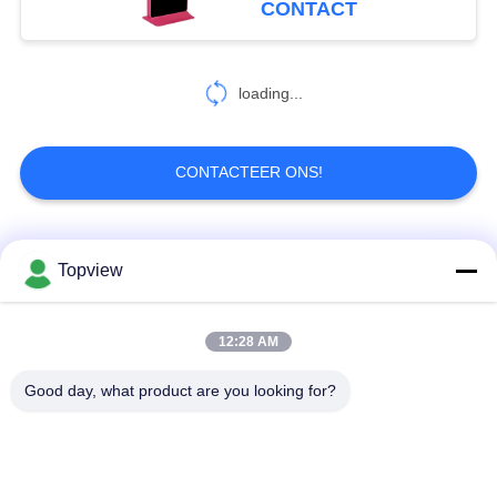
CONTACT
47
Interactieve
loading...
Narrowcasting
CONTACTEER ONS!
populaire categorieën
Alle
Topview
26
LCD Touch
Allen in één digitale
Binnen digitale
12:28 AM
screenlijst
signage
signage
Good day, what product are you looking for?
vrije bevindende
buiten digital signage
digitale signage