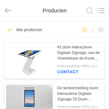
2026
Shenzhen
Topview
Display
Producten
Technology
Co.,Ltd.
All
Rights
HUIS
Reserved.
40
Alle producten
Allen in één digitale
PRODUCTEN
signage
42 duim Interactieve
Digitale Signage, van de
ONGEVEER
Vloertribune de Kiosk
ONS
Van verschillende media
Onderhandelbaar MOQ:1pcs
met Infrarood Touch
CONTACT
screen
65
FABRIEKSREIS
Binnen digitale
De tentoonstelling toont
KWALITEITSCONTROLE
Interactieve Digitale
signage
Signage 55 Duim
Dubbel Gezicht Twee
Onderhandelbaar MOQ:1pcs