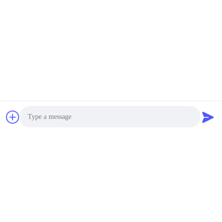
Digitale Signage met
Infared-Touch screen
Onderhandelbaar MOQ:1pcs
CONTACT
43 Digitale Signage van
duimandroid, de Monitor
van de Touch
screenvertoning voor
Onderhandelbaar MOQ:1pcs
Kerk
CONTACT
Vlak Comité Vertoning
allen in Één Digitale
Signage 43 Duim
Photo
Interactief Type
Onderhandelbaar MOQ:1pcs
CONTACT
Video Call
Audio Call