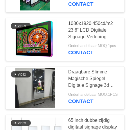
CONTACTEER
Monitor Touch Screen
CONTACT
Kiosk Reclame scherm
ONS
1080x1920 450cd/m2
NIEUWS
23,6“ LCD Digitale
Signage Vertoning
VERZOEK
Onderhandelbaar MOQ:1pcs
CONTACT
OM EEN
CITAAT
Draagbare Slimme
Magische Spiegel
SITEMAP
Digitale Signage 3d
Virtueel van de
Onderhandelbaar MOQ:1PCS
Vertoningskiosk
CONTACT
PRIVACY
POLICY
65 inch dubbelzijdig
digitaal signage display