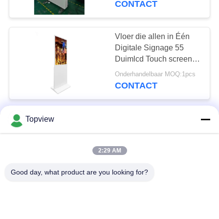
CONTACT
display
Vloer die allen in Één
Digitale Signage 55
Duimlcd Touch screen
1920*1080 bevinden
Onderhandelbaar MOQ:1pcs
zich
CONTACT
Inrichting met hoge
Topview
helderheid 55'
plafondhangend LCD-
2:29 AM
digitaalbord voor
negotiate MOQ:1 stuks
reclame
CONTACT
Good day, what product are you looking for?
43 de duimvloer bevindt
zich allen in Één