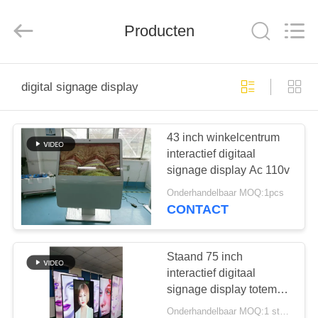
2025
Shenzhen
Topview
Display
Producten
Technology
Co.,Ltd.
All
Rights
HUIS
Reserved.
digital signage display
PRODUCTEN
43 inch winkelcentrum
interactief digitaal
ONGEVEER
signage display Ac 110v
ONS
Onderhandelbaar MOQ:1pcs
CONTACT
FABRIEKSREIS
Staand 75 inch
KWALITEITSCONTROLE
interactief digitaal
signage display totem
Full hd 1080p LCD
Onderhandelbaar MOQ:1 stuks