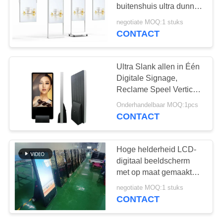
buitenshuis ultra dunne
frame
negotiate MOQ:1 stuks
CONTACT
Ultra Slank allen in Één
Digitale Signage,
Reclame Speel Verticale
Digitale Signage
Onderhandelbaar MOQ:1pcs
Vertoning
CONTACT
Hoge helderheid LCD-
digitaal beeldscherm
met op maat gemaakte
opties
negotiate MOQ:1 stuks
CONTACT