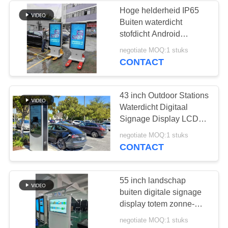
Hoge helderheid IP65
Buiten waterdicht
stofdicht Android
ventilatorloze LCD
negotiate MOQ:1 stuks
Digitale signage Display
CONTACT
10cm Dikte Aanpassing
43 inch Outdoor Stations
Waterdicht Digitaal
Signage Display LCD
Elektrische Car
negotiate MOQ:1 stuks
Charging Stack
CONTACT
55 inch landschap
buiten digitale signage
display totem zonne-
aangedreven lcd
negotiate MOQ:1 stuks
reclame billboard