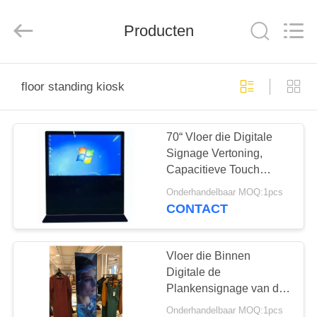
2025
Shenzhen
Topview
Display
Producten
Technology
Co.,Ltd.
All
Rights
HUIS
Reserved.
floor standing kiosk
PRODUCTEN
70“ Vloer die Digitale
Signage Vertoning,
ONGEVEER
Capacitieve Touch
ONS
screentotem bevinden
Onderhandelbaar MOQ:1pcs
zich
CONTACT
FABRIEKSREIS
Vloer die Binnen
KWALITEITSCONTROLE
Digitale de
Plankensignage van de
Aanplakbordenrand
Onderhandelbaar MOQ:1pcs