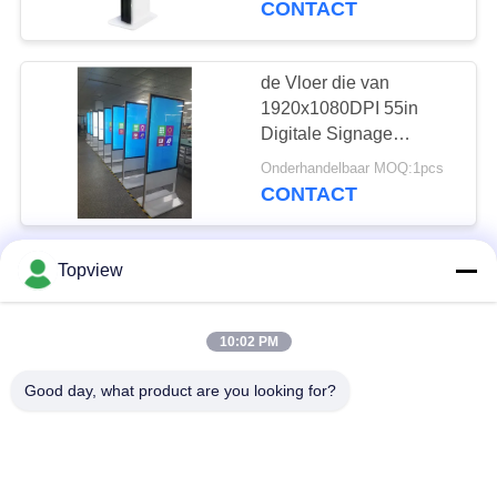
CONTACT
de Vloer die van
1920x1080DPI 55in
Digitale Signage
500cd/m2 bevinden zich
Onderhandelbaar MOQ:1pcs
CONTACT
Diverse Groottelcd
Topview
Touch screenkiosk voor
Binnenvloer Bevindend
10:02 PM
Type 43 Duim
Onderhandelbaar MOQ:1pcs
CONTACT
Good day, what product are you looking for?
Innovatieve Drive
Through Restaurant