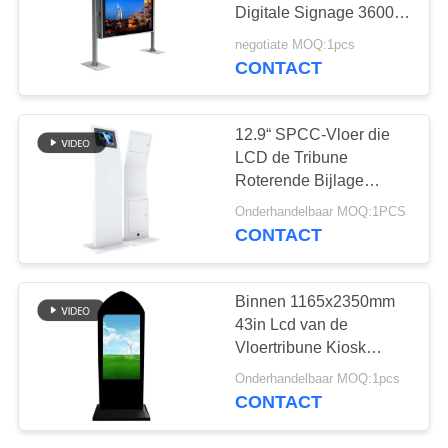
Digitale Signage 3600W
bevinden zich
negotiate MOQ:1pcs
CONTACT
12.9“ SPCC-Vloer die
LCD de Tribune
Roterende Bijlage
bevinden zich van
Onderhandelbaar MOQ:1PCS
Kioskpc
CONTACT
Binnen 1165x2350mm
43in Lcd van de
Vloertribune Kiosk
450cd/M2 voor Kerk
Onderhandelbaar MOQ:1pcs
CONTACT