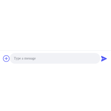
digitale schermen op de
muur of op de vloer
negotiate MOQ:1 stuks
CONTACT
Nano de Tribune
Digitale Signage 43 van
de Aanrakingsvloer“ 55“
met CMS-Software
Onderhandelbaar MOQ:1pcs
CONTACT
De Informatiekiosk van
het 49 Duimtouche
screen, Digitale Signage
Photo
van Wifi met de Terminal
Onderhandelbaar MOQ:1pcs
van Android OS
CONTACT
Video Call
Audio Call