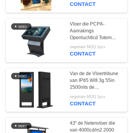
CONTACTEER
Speler bevinden zich 88
CONTACT
Duim
ONS
Vloer die PCPA-
NIEUWS
Aanrakings
Openluchtlcd Totem
Ergonomische 55in
VERZOEK
negotiate MOQ:1pcs
AC100~240V bevinden
CONTACT
OM EEN
zich
CITAAT
Van de de Vloertribune
van IP65 Wifi 3g 55in
SITEMAP
2500nits de
Adverterende Speler
negotiate MOQ:1pcs
CONTACT
PRIVACY
POLICY
43“ de Netenvloer die
van 4000cd/m2 2000