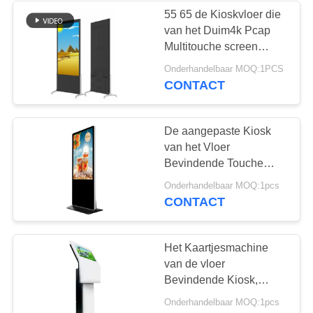
55 65 de Kioskvloer die
van het Duim4k Pcap
Multitouche screen
PCAP met Camera
Onderhandelbaar MOQ:1PCS
bevinden zich
CONTACT
De aangepaste Kiosk
van het Vloer
Bevindende Touche
screen Taal van het 43
Onderhandelbaar MOQ:1pcs
Duim de Veelvoudige
CONTACT
Menu
Het Kaartjesmachine
van de vloer
Bevindende Kiosk,
Zelfbetalingskiosk met
Onderhandelbaar MOQ:1pcs
Touch screen