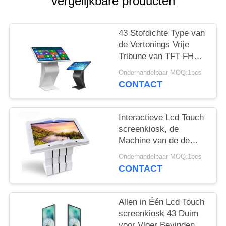
vergelijkbare producten
43 Stofdichte Type van
de Vertonings Vrije
Tribune van TFT FHD
Lcd van het duim het
Onderhandelbaar MOQ:1pcs
Horizontale Touche
CONTACT
screen
Interactieve Lcd Touch
screenkiosk, de
Machine van de de
Bibliotheekkiosk van
Onderhandelbaar MOQ:1pcs
Android Wifi
CONTACT
Allen in Één Lcd Touch
screenkiosk 43 Duim
voor Vloer Bevindend