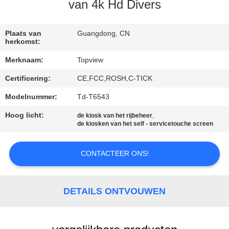
CONTACTEER
van 4k Hd Divers
ONS
Plaats van
Guangdong, CN
herkomst:
NIEUWS
Merknaam:
Topview
Certificering:
CE,FCC,ROSH,C-TICK
VERZOEK
OM EEN
Modelnummer:
Td-T6543
CITAAT
Hoog licht:
,
de kiosk van het rijbeheer
de kiosken van het self - servicetouche screen
SITEMAP
CONTACTEER ONS!
PRIVACY
DETAILS ONTVOUWEN
POLICY