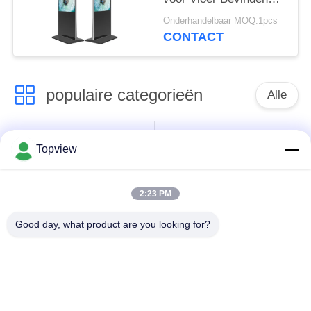
Type van
Onderhandelbaar MOQ:1pcs
Wandelgalerijwayfinding
CONTACT
populaire categorieën
Alle
Allen in één digitale
Binnen digitale
Topview
signage
signage
2:23 PM
vrije bevindende
buiten digital signage
digitale signage
Good day, what product are you looking for?
De muur zette
LCD de Kiosk van het
Digitale Signage op
Aanrakingsscherm