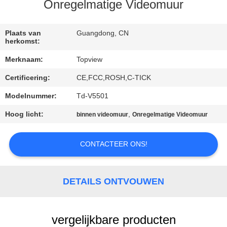
CONTACTEER
Onregelmatige Videomuur
ONS
Plaats van
Guangdong, CN
herkomst:
NIEUWS
Merknaam:
Topview
Certificering:
CE,FCC,ROSH,C-TICK
VERZOEK
OM EEN
Modelnummer:
Td-V5501
CITAAT
Hoog licht:
,
binnen videomuur
Onregelmatige Videomuur
CONTACTEER ONS!
SITEMAP
PRIVACY
DETAILS ONTVOUWEN
POLICY
vergelijkbare producten