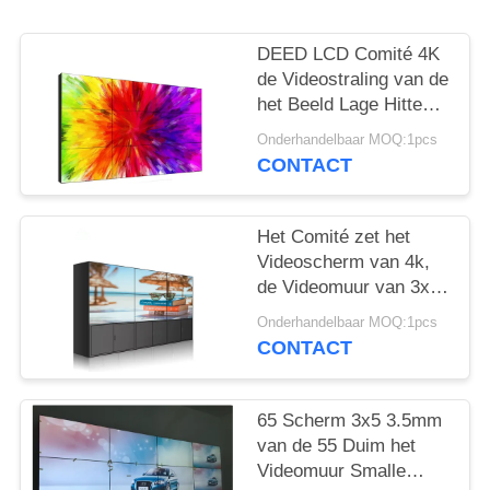
DEED LCD Comité 4K
de Videostraling van de
het Beeld Lage Hitte
van de Muur Hoge
Onderhandelbaar MOQ:1pcs
Helderheid Duidelijke
CONTACT
Het Comité zet het
Videoscherm van 4k,
de Videomuur van 3x3
met Geleide Backlit
Onderhandelbaar MOQ:1pcs
Technologie op
CONTACT
65 Scherm 3x5 3.5mm
van de 55 Duim het
Videomuur Smalle