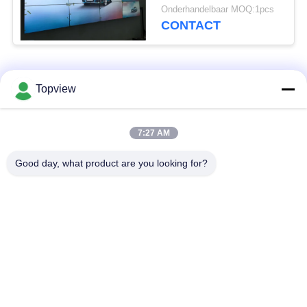
Vatting Ingebouwde 3d
Onderhandelbaar MOQ:1pcs
Lawaaivermindering
CONTACT
populaire categorieën
Alle
Topview
Allen in één digitale
Binnen digitale
7:27 AM
signage
signage
Good day, what product are you looking for?
vrije bevindende
buiten digital signage
digitale signage
De muur zette
LCD de Kiosk van het
Digitale Signage op
Aanrakingsscherm
het transparante lcd
LCD Video Wall