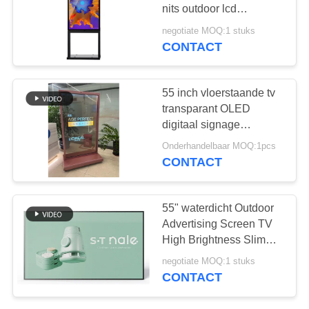
nits outdoor lcd
advertentie digitale
negotiate MOQ:1 stuks
display kiosk met lage
CONTACT
38
energieverlies
De muur zette
55 inch vloerstaande tv
Digitale Signage op
transparant OLED
digitaal signage
AMOLED scherm 4K
Onderhandelbaar MOQ:1pcs
touch ultra dun
CONTACT
transparant OLED
display
20
55" waterdicht Outdoor
LCD de Kiosk van
Advertising Screen TV
High Brightness Slim
het
Event Video Display
negotiate MOQ:1 stuks
Muur Mount Lcd Panel
Aanrakingsscherm
CONTACT
Sign Billboard