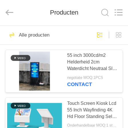
2026
Shenzhen
Topview
Display
Producten
Technology
Co.,Ltd.
All
Rights
HUIS
Reserved.
40
Alle producten
Allen in één digitale
PRODUCTEN
signage
55 inch 3000cd/m2
Helderheid 2cm
ONGEVEER
Waterdicht Neutraal Slim
ONS
Bezel LCD Kiosk voor
negotiate MOQ:1PCS
energiebesparende
CONTACT
Touch Outdoor Reclame
65
FABRIEKSREIS
Binnen digitale
Touch Screen Kiosk Lcd
KWALITEITSCONTROLE
55 Inch Wayfinding 4K
signage
Hd Floor Standing Self-
Service Screen
Onderhandelbaar MOQ:1 stuks