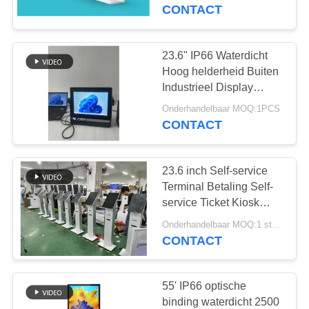
CONTACTEER
Interactieve
CONTACT
tentoonstellingskiosk
ONS
voor winkelcentrum
23.6" IP66 Waterdicht
74
NIEUWS
Hoog helderheid Buiten
buiten digital
Industrieel Display
Embedded Touch
VERZOEK
signage
Onderhandelbaar MOQ:1PCS
Screen Industrial LCD
CONTACT
OM EEN
Monitor
CITAAT
23.6 inch Self-service
Terminal Betaling Self-
SITEMAP
service Ticket Kiosk
31
Self-service kiosk met
Onderhandelbaar MOQ:1 stuks
vrije bevindende
printer
CONTACT
PRIVACY
digitale signage
POLICY
55' IP66 optische
binding waterdicht 2500