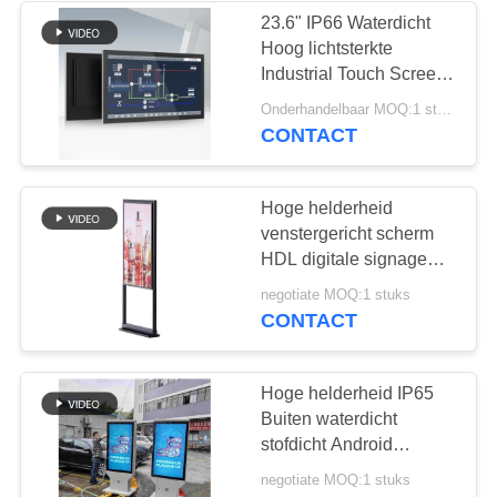
23.6" IP66 Waterdicht
Hoog lichtsterkte
41
Industrial Touch Screen
het transparante lcd
Panel PC All-in-One
Onderhandelbaar MOQ:1 stuks
Tablet Industrial
CONTACT
scherm
Computer
Hoge helderheid
venstergericht scherm
HDL digitale signage
scherm
16
negotiate MOQ:1 stuks
CONTACT
LCD Video Wall
Hoge helderheid IP65
Buiten waterdicht
stofdicht Android
ventilatorloze LCD
negotiate MOQ:1 stuks
Digitale signage Display