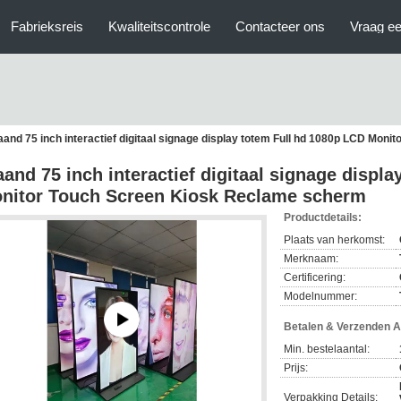
Fabrieksreis
Kwaliteitscontrole
Contacteer ons
Vraag ee
aand 75 inch interactief digitaal signage display totem Full hd 1080p LCD Mo
aand 75 inch interactief digitaal signage displ
nitor Touch Screen Kiosk Reclame scherm
Productdetails:
Plaats van herkomst:
Merknaam:
Certificering:
Modelnummer:
Betalen & Verzenden 
Min. bestelaantal:
Prijs:
Verpakking Details: