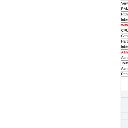
Verw
RAM
ROM
Inte
Wind
CPU
Geh
Hard
Inte
Aan
Aanr
Touc
Aanr
Reac