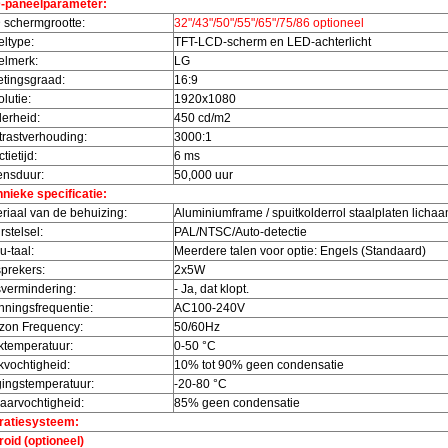
-paneelparameter:
 schermgrootte:
32"/43"/50"/55"/65"/75/86 optioneel
ltype:
TFT-LCD-scherm en LED-achterlicht
elmerk:
LG
tingsgraad:
16:9
lutie:
1920x1080
erheid:
450 cd/m2
rastverhouding:
3000:1
tietijd:
6 ms
ensduur:
50,000 uur
nieke specificatie:
riaal van de behuizing:
Aluminiumframe / spuitkolderrol staalplaten licha
rstelsel:
PAL/NTSC/Auto-detectie
-taal:
Meerdere talen voor optie: Engels (Standaard)
prekers:
2x5W
vermindering:
- Ja, dat klopt.
ningsfrequentie:
AC100-240V
zon Frequency:
50/60Hz
ktemperatuur:
0-50 °C
vochtigheid:
10% tot 90% geen condensatie
ingstemperatuur:
-20-80 °C
arvochtigheid:
85% geen condensatie
ratiesysteem:
oid (optioneel)