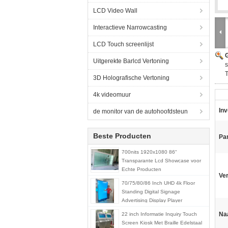
LCD Video Wall
Interactieve Narrowcasting
LCD Touch screenlijst
G
Uitgerekte Barlcd Vertoning
s
3D Holografische Vertoning
4k videomuur
Inv
de monitor van de autohoofdsteun
Beste Producten
Pan
700nits 1920x1080 86“
Transparante Lcd Showcase voor
Echte Producten
Ve
70/75/80/86 Inch UHD 4k Floor
Standing Digital Signage
Advertising Display Player
Na
22 inch Informatie Inquiry Touch
Screen Kiosk Met Braille Edelstaal