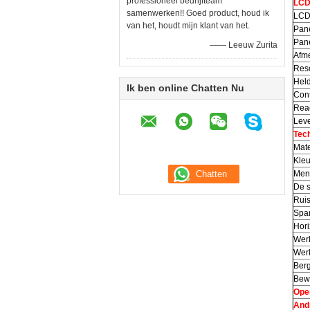
professioneel bedrijfteam
LCD
samenwerken!! Goed product, houd ik
LCD
van het, houdt mijn klant van het.
Pane
Pan
—— Leeuw Zurita
Afme
Reso
Held
Ik ben online Chatten Nu
Cont
Reac
Lev
Tech
Mate
Kleu
Menu
De s
Ruis
Span
Hori
Wer
Werk
Berg
Bewa
Ope
Andr