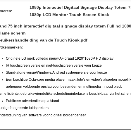
1080p Interactief Digitaal Signage Display Totem
7
,
rkeren:
1080p LCD Monitor Touch Screen Kiosk
and 75 inch interactief digitaal signage display totem Full hd 1
lame scherm
ruikershandleiding van de Touch Kiosk.pdf
fdkenmerken:
Originele LG merk volledig nieuw A+ graad 1920*1080P HD display
IR touchscreen versie en niet-touchscreen versie voor keuze
Stand-alone versie/Windows/Android systeemversie voor keuze
Een krachtige Octa-core media player maakt foto's en video's afspelen mogelij
geheugen voldoende opslag voor bestanden en multimedia inhoud biedt
en efficiënte, gebruiksvriendelijke schedulinginterface is beschikbaar via het sche
Publiceer advertenties op afstand
ual geïntegreerde luidsprekers
ndersteuning van software voor digitaal bordenbeheer