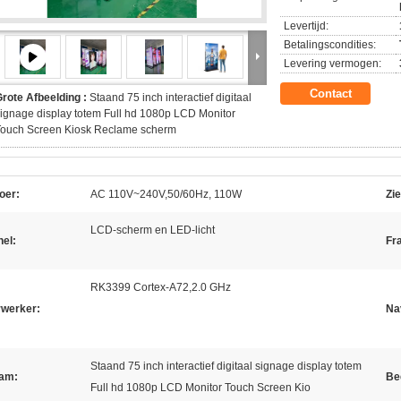
Levertijd:
Betalingscondities:
Levering vermogen:
Contact
rote Afbeelding :
Staand 75 inch interactief digitaal
ignage display totem Full hd 1080p LCD Monitor
Touch Screen Kiosk Reclame scherm
oer:
AC 110V~240V,50/60Hz, 110W
Zi
LCD-scherm en LED-licht
el:
Fr
RK3399 Cortex-A72,2.0 GHz
rwerker:
Na
Staand 75 inch interactief digitaal signage display totem
am:
Be
Full hd 1080p LCD Monitor Touch Screen Kio