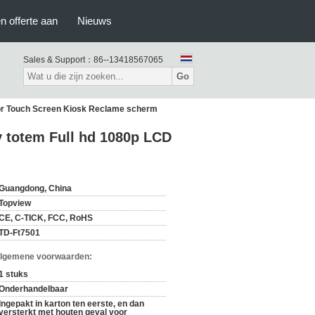
n offerte aan
Nieuws
Sales & Support：
86--13418567065
Go
nitor Touch Screen Kiosk Reclame scherm
ay totem Full hd 1080p LCD
Guangdong, China
Topview
CE, C-TICK, FCC, RoHS
TD-Ft7501
Algemene voorwaarden:
1 stuks
Onderhandelbaar
Ingepakt in karton ten eerste, en dan
versterkt met houten geval voor