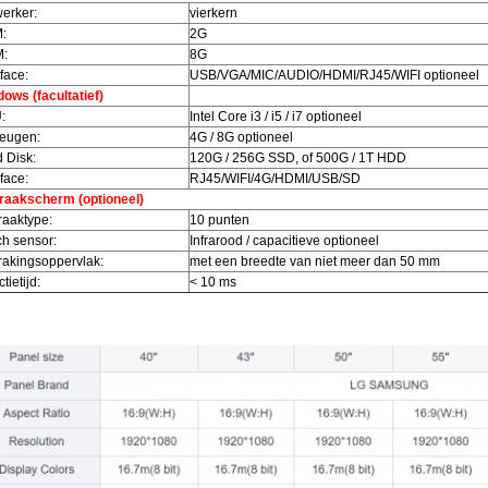
erker:
vierkern
:
2G
:
8G
rface:
USB/VGA/MIC/AUDIO/HDMI/RJ45/WIFI optioneel
ows (facultatief)
:
Intel Core i3 / i5 / i7 optioneel
eugen:
4G / 8G optioneel
 Disk:
120G / 256G SSD, of 500G / 1T HDD
rface:
RJ45/WIFI/4G/HDMI/USB/SD
raakscherm (optioneel)
aaktype:
10 punten
h sensor:
Infrarood / capacitieve optioneel
akingsoppervlak:
met een breedte van niet meer dan 50 mm
tietijd:
< 10 ms