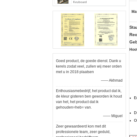
Keyboard
Ma
Sta
Rec
Geb
Hoo
Goed product, de goede dienst. Dank u
kerels zodat veel, zullen wij meer orden
met u in 2018 plaatsen
—— Akhmad
Enthousiasmebedrijf, het product dat ik,
de kleur gisteren ben geworden ik houd
E
van het, het product dat ik
gehouden=heb= van.
D
—— Miguel
O
Zeer gewaardeerd kon met dit
professionele team, zeer geduld,