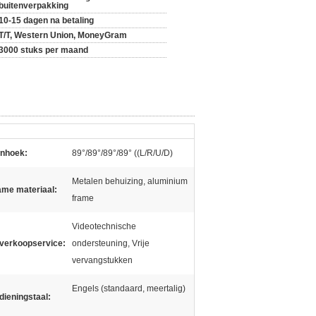
buitenverpakking
10-15 dagen na betaling
T/T, Western Union, MoneyGram
3000 stuks per maand
enhoek:
89°/89°/89°/89° ((L/R/U/D)
Metalen behuizing, aluminium
ame materiaal:
frame
Videotechnische
verkoopservice:
ondersteuning, Vrije
vervangstukken
Engels (standaard, meertalig)
dieningstaal: