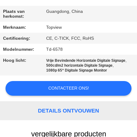
CONTACTEER
ONS
Plaats van
Guangdong, China
herkomst:
Merknaam:
Topview
NIEUWS
Certificering:
CE, C-TICK, FCC, RoHS
VERZOEK
Modelnummer:
Td-6578
OM EEN
Hoog licht:
,
Vrije Bevindende Horizontale Digitale Signage
,
500cd/m2 horizontale Digitale Signage
CITAAT
1080p 65“ Digitale Signage Monitor
SITEMAP
CONTACTEER ONS!
PRIVACY
DETAILS ONTVOUWEN
POLICY
vergelijkbare producten