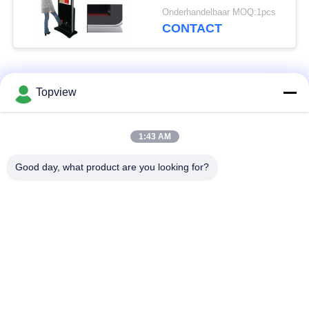
Vertoningstotem van
Onderhandelbaar MOQ:1pcs
het 43
CONTACT
Duimwinkelcomplex
populaire categorieën
Alle
Topview
Allen in één digitale
Binnen digitale
1:43 AM
signage
signage
Good day, what product are you looking for?
vrije bevindende
buiten digital signage
digitale signage
De muur zette
LCD de Kiosk van het
Digitale Signage op
Aanrakingsscherm
het transparante lcd