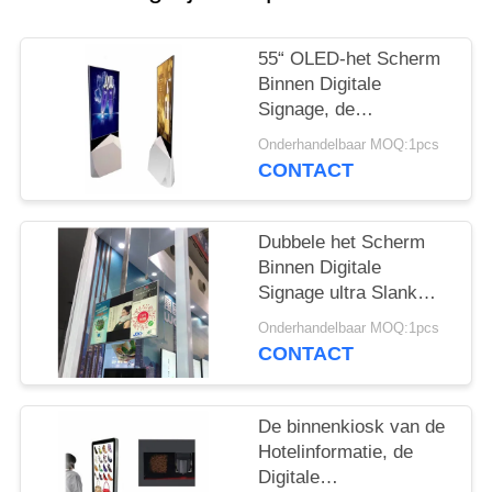
55“ OLED-het Scherm
Binnen Digitale
Signage, de
Bevindende Kiosk van
Onderhandelbaar MOQ:1pcs
de Super Slimvloer
CONTACT
Dubbele het Scherm
Binnen Digitale
Signage ultra Slank
voor Reclame Spelend
Onderhandelbaar MOQ:1pcs
43 Duim
CONTACT
De binnenkiosk van de
Hotelinformatie, de
Digitale