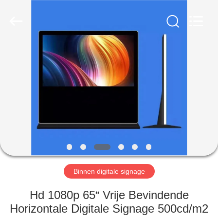
2026
Shenzhen
Topview
Display
Technology
Co.,Ltd.
All
Rights
HUIS
Reserved.
PRODUCTEN
ONGEVEER
ONS
FABRIEKSREIS
Binnen digitale signage
KWALITEITSCONTROLE
Hd 1080p 65“ Vrije Bevindende
Horizontale Digitale Signage 500cd/m2