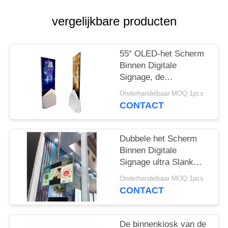
vergelijkbare producten
55“ OLED-het Scherm
Binnen Digitale
Signage, de
Bevindende Kiosk van
Onderhandelbaar MOQ:1pcs
de Super Slimvloer
CONTACT
Dubbele het Scherm
Binnen Digitale
Signage ultra Slank
voor Reclame Spelend
Onderhandelbaar MOQ:1pcs
43 Duim
CONTACT
De binnenkiosk van de