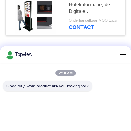
Hotelinformatie, de
Digitale
Vertoningstotem van
Onderhandelbaar MOQ:1pcs
het 43
CONTACT
Duimwinkelcomplex
populaire categorieën
Alle
Topview
Allen in één digitale
Binnen digitale
2:10 AM
signage
signage
Good day, what product are you looking for?
vrije bevindende
buiten digital signage
digitale signage
De muur zette
LCD de Kiosk van het
Digitale Signage op
Aanrakingsscherm