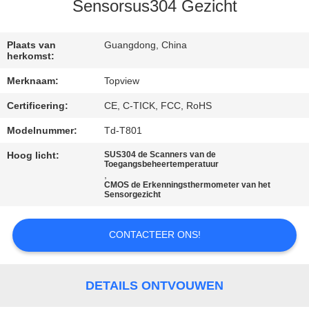
CONTACTEER
Sensorsus304 Gezicht
ONS
Plaats van
Guangdong, China
herkomst:
NIEUWS
Merknaam:
Topview
Certificering:
CE, C-TICK, FCC, RoHS
VERZOEK
OM EEN
Modelnummer:
Td-T801
CITAAT
Hoog licht:
SUS304 de Scanners van de
Toegangsbeheertemperatuur
,
CMOS de Erkenningsthermometer van het
Sensorgezicht
SITEMAP
CONTACTEER ONS!
PRIVACY
POLICY
DETAILS ONTVOUWEN