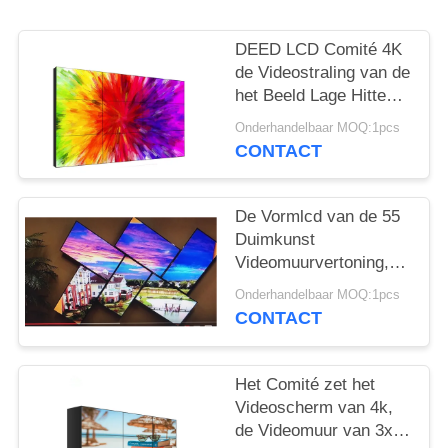
DEED LCD Comité 4K
de Videostraling van de
het Beeld Lage Hitte
van de Muur Hoge
Onderhandelbaar MOQ:1pcs
Helderheid Duidelijke
CONTACT
De Vormlcd van de 55
Duimkunst
Videomuurvertoning,
Smalle Vattings
Onderhandelbaar MOQ:1pcs
Onregelmatige
CONTACT
Videomuur
Het Comité zet het
Videoscherm van 4k,
de Videomuur van 3x3