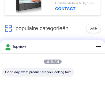
met Geleide Backlit
Onderhandelbaar MOQ:1pcs
Technologie op
CONTACT
populaire categorieën
Alle
Allen in één digitale
Binnen digitale
Topview
signage
signage
11:33 AM
vrije bevindende
buiten digital signage
digitale signage
Good day, what product are you looking for?
De muur zette
LCD de Kiosk van het
Digitale Signage op
Aanrakingsscherm
het transparante lcd
LCD Video Wall