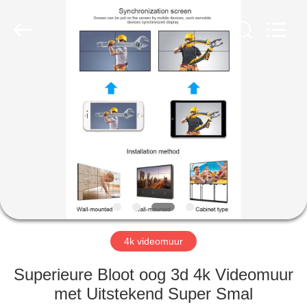
2026
Shenzhen
Topview
Display
Technology
Co.,Ltd.
All
Rights
HUIS
Reserved.
PRODUCTEN
ONGEVEER
ONS
FABRIEKSREIS
4k videomuur
KWALITEITSCONTROLE
Superieure Bloot oog 3d 4k Videomuur
met Uitstekend Super Smal