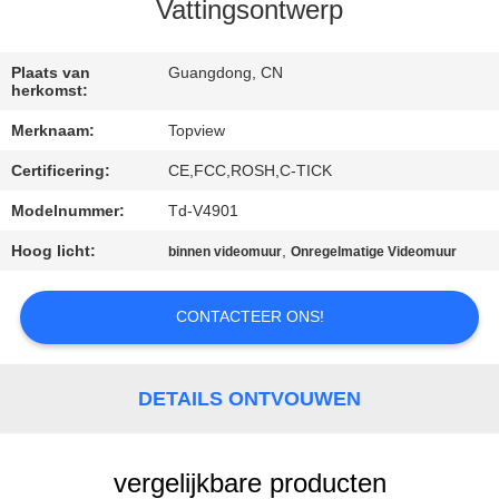
CONTACTEER
Vattingsontwerp
ONS
Plaats van
Guangdong, CN
herkomst:
NIEUWS
Merknaam:
Topview
Certificering:
CE,FCC,ROSH,C-TICK
VERZOEK
OM EEN
Modelnummer:
Td-V4901
CITAAT
Hoog licht:
,
binnen videomuur
Onregelmatige Videomuur
CONTACTEER ONS!
SITEMAP
PRIVACY
DETAILS ONTVOUWEN
POLICY
vergelijkbare producten