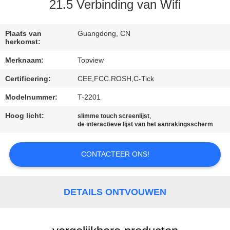
CONTACTEER
21.5 Verbinding van Wifi
ONS
Plaats van
Guangdong, CN
herkomst:
NIEUWS
Merknaam:
Topview
Certificering:
CEE,FCC.ROSH,C-Tick
VERZOEK
OM EEN
Modelnummer:
T-2201
CITAAT
Hoog licht:
,
slimme touch screenlijst
de interactieve lijst van het aanrakingsscherm
SITEMAP
CONTACTEER ONS!
PRIVACY
DETAILS ONTVOUWEN
POLICY