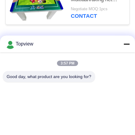
Kader van het 32
Negotiate MOQ:1pcs
Duimmetaal waterdicht
CONTACT
populaire categorieën
Alle
Topview
Allen in één digitale
Binnen digitale
3:57 PM
signage
signage
Good day, what product are you looking for?
vrije bevindende
buiten digital signage
digitale signage
De muur zette
LCD de Kiosk van het
Digitale Signage op
Aanrakingsscherm