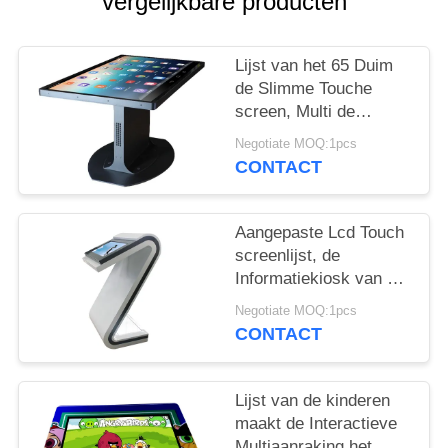
vergelijkbare producten
Lijst van het 65 Duim
de Slimme Touche
screen, Multi de
Functielijst van het 10
Negotiate MOQ:1pcs
Punten Capacitieve
CONTACT
Touche screen
Aangepaste Lcd Touch
screenlijst, de
Informatiekiosk van het
22 Duimtouche screen
Negotiate MOQ:1pcs
voor Zaal
CONTACT
Lijst van de kinderen
maakt de Interactieve
Multiaanraking het