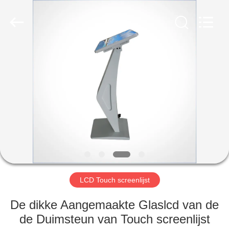
2026
Shenzhen
Topview
Display
Technology
Co.,Ltd.
All
Rights
HUIS
Reserved.
PRODUCTEN
ONGEVEER
ONS
FABRIEKSREIS
LCD Touch screenlijst
KWALITEITSCONTROLE
De dikke Aangemaakte Glaslcd van de
de Duimsteun van Touch screenlijst