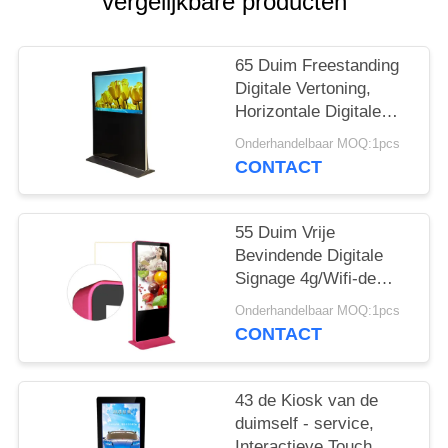
vergelijkbare producten
65 Duim Freestanding
Digitale Vertoning,
Horizontale Digitale
Signage Volledige Hd
Onderhandelbaar MOQ:1pcs
1080p
CONTACT
55 Duim Vrije
Bevindende Digitale
Signage 4g/Wifi-de
Facultatieve Kleur van
Onderhandelbaar MOQ:1pcs
de Netwerksteun
CONTACT
43 de Kiosk van de
duimself - service,
Interactieve Touch