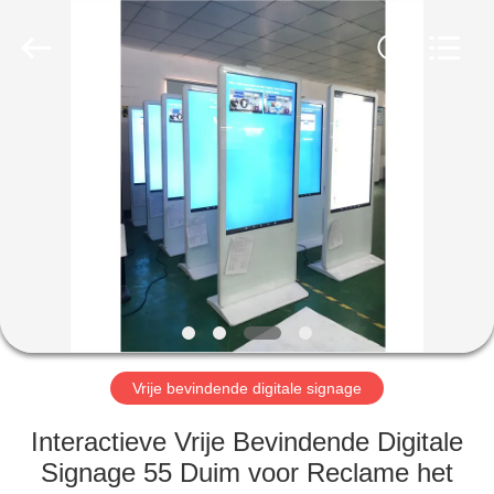
2026
Shenzhen
Topview
Display
Technology
Co.,Ltd.
All
Rights
HUIS
Reserved.
PRODUCTEN
ONGEVEER
ONS
FABRIEKSREIS
Vrije bevindende digitale signage
KWALITEITSCONTROLE
Interactieve Vrije Bevindende Digitale
Signage 55 Duim voor Reclame het