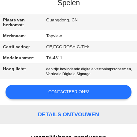
CONTACTEER
Spelen
ONS
Plaats van
Guangdong, CN
herkomst:
NIEUWS
Merknaam:
Topview
Certificering:
CE,FCC.ROSH.C-Tick
VERZOEK
OM EEN
Modelnummer:
Td-4311
CITAAT
Hoog licht:
,
de vrije bevindende digitale vertoningsschermen
Verticale Digitale Signage
SITEMAP
CONTACTEER ONS!
PRIVACY
DETAILS ONTVOUWEN
POLICY