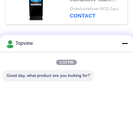
screenmonitor voor
Onderhandelbaar MOQ:1pcs
Winkelcomplex
CONTACT
populaire categorieën
Alle
Topview
Allen in één digitale
Binnen digitale
1:15 PM
signage
signage
Good day, what product are you looking for?
vrije bevindende
buiten digital signage
digitale signage
De muur zette
LCD de Kiosk van het
Digitale Signage op
Aanrakingsscherm