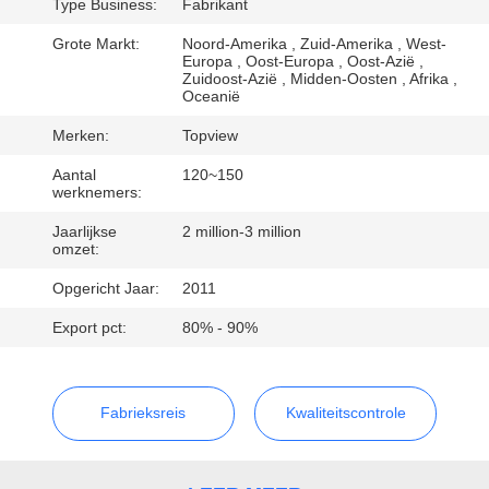
CONTACTEER
Type Business:
Fabrikant
ONS
Grote Markt:
Noord-Amerika , Zuid-Amerika , West-
Europa , Oost-Europa , Oost-Azië ,
Zuidoost-Azië , Midden-Oosten , Afrika ,
Oceanië
NIEUWS
Merken:
Topview
VERZOEK
Aantal
120~150
werknemers:
OM EEN
Jaarlijkse
2 million-3 million
CITAAT
omzet:
Opgericht Jaar:
2011
SITEMAP
Export pct:
80% - 90%
PRIVACY
Fabrieksreis
Kwaliteitscontrole
POLICY