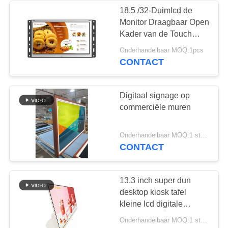
18.5 /32-Duimlcd de
Monitor Draagbaar Open
41
Kader van de Touch
het transparante lcd
screenvertoning ultra
Onderhandelbaar MOQ:1pcs
wijd
CONTACT
scherm
Digitaal signage op
commerciële muren
16
Onderhandelbaar MOQ:1 stuks
CONTACT
LCD Video Wall
13.3 inch super dun
desktop kiosk tafel
kleine lcd digitale
signage op tafel reclame
Onderhandelbaar MOQ:1 stuks
speler draagbare wifi