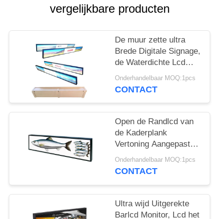
vergelijkbare producten
De muur zette ultra
Brede Digitale Signage,
de Waterdichte Lcd
Vertoning van
Onderhandelbaar MOQ:1pcs
Metaalshell op
CONTACT
Open de Randlcd van
de Kaderplank
Vertoning Aangepaste
Kleur 50.000
Onderhandelbaar MOQ:1pcs
Urencomité het Leven
CONTACT
Ultra wijd Uitgerekte
Barlcd Monitor, Lcd het