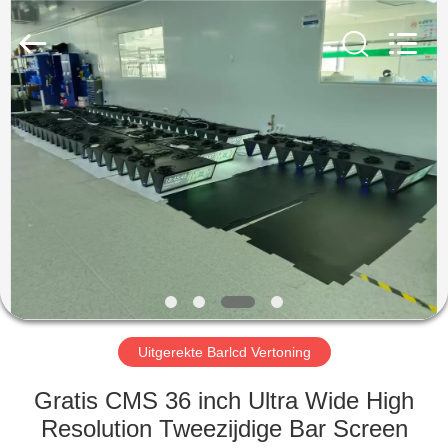
2026
Shenzhen
Topview
Display
Technology
Co.,Ltd.
All
Rights
HUIS
Reserved.
PRODUCTEN
ONGEVEER
ONS
FABRIEKSREIS
Uitgerekte Barlcd Vertoning
KWALITEITSCONTROLE
Gratis CMS 36 inch Ultra Wide High
Resolution Tweezijdige Bar Screen