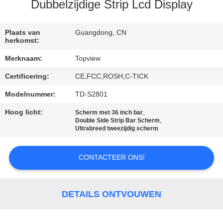
CONTACTEER
Dubbelzijdige Strip Lcd Display
ONS
Plaats van
Guangdong, CN
herkomst:
NIEUWS
Merknaam:
Topview
Certificering:
CE,FCC,ROSH,C-TICK
VERZOEK
OM EEN
Modelnummer:
TD-S2801
CITAAT
Hoog licht:
,
Scherm met 36 inch bar
,
Double Side Strip Bar Scherm
Ultrabreed tweezijdig scherm
SITEMAP
CONTACTEER ONS!
PRIVACY
POLICY
DETAILS ONTVOUWEN