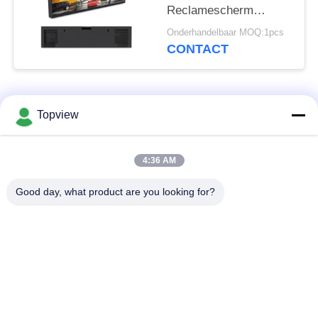
Reclamescherm
0.102x0.285mm
Onderhandelbaar MOQ:1pcs
Pixelhoogte
CONTACT
populaire categorieën
Alle
Topview
Allen in één digitale
Binnen digitale
4:36 AM
signage
signage
Good day, what product are you looking for?
vrije bevindende
buiten digital signage
digitale signage
De muur zette
LCD de Kiosk van het
Digitale Signage op
Aanrakingsscherm