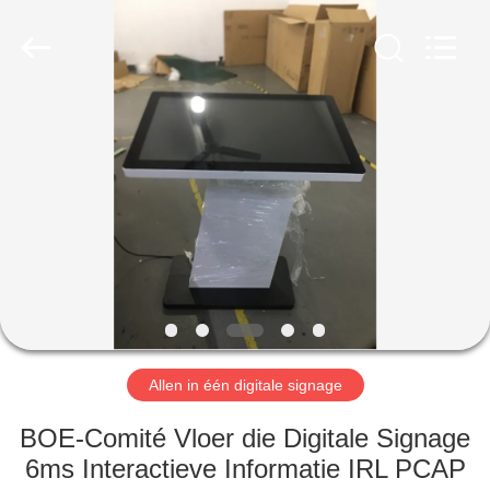
2026
Shenzhen
Topview
Display
Technology
Co.,Ltd.
All
Rights
HUIS
Reserved.
PRODUCTEN
ONGEVEER
ONS
FABRIEKSREIS
Allen in één digitale signage
KWALITEITSCONTROLE
BOE-Comité Vloer die Digitale Signage
6ms Interactieve Informatie IRL PCAP