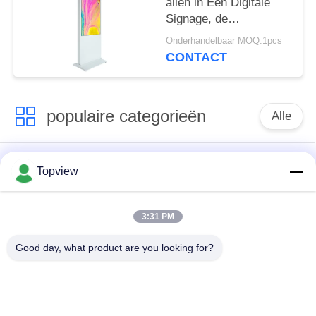
allen in Één Digitale
Signage, de
Multifunctionele Kiosk
Onderhandelbaar MOQ:1pcs
van de Self -
CONTACT
servicebetaling
populaire categorieën
Alle
Allen in één digitale
Binnen digitale
Topview
signage
signage
3:31 PM
vrije bevindende
buiten digital signage
digitale signage
Good day, what product are you looking for?
De muur zette
LCD de Kiosk van het
Digitale Signage op
Aanrakingsscherm