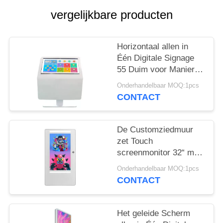
vergelijkbare producten
Horizontaal allen in
Één Digitale Signage
55 Duim voor Manier
het
Onderhandelbaar MOQ:1pcs
Vinden/Vergaderzaal
CONTACT
De Customziedmuur
zet Touch
screenmonitor 32“ met
LEIDENE Strepen
Onderhandelbaar MOQ:1pcs
Volledige HD Camera
CONTACT
op
Het geleide Scherm