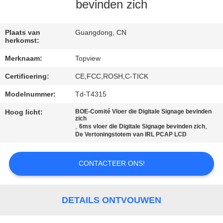
CONTACTEER
bevinden zich
ONS
Plaats van
Guangdong, CN
herkomst:
NIEUWS
Merknaam:
Topview
Certificering:
CE,FCC,ROSH,C-TICK
VERZOEK
OM EEN
Modelnummer:
Td-T4315
CITAAT
Hoog licht:
BOE-Comité Vloer die Digitale Signage bevinden
zich
,
,
6ms vloer die Digitale Signage bevinden zich
De Vertoningstotem van IRL PCAP LCD
SITEMAP
CONTACTEER ONS!
PRIVACY
POLICY
DETAILS ONTVOUWEN