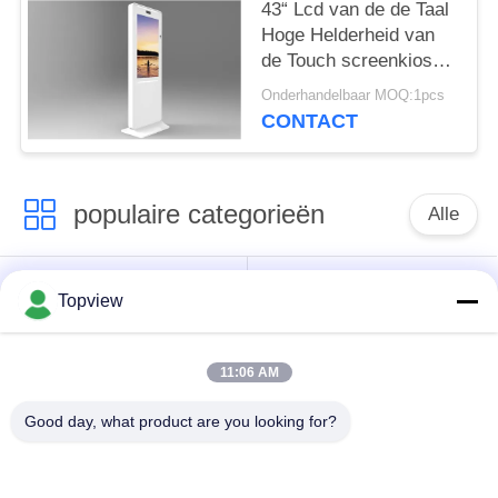
43“ Lcd van de de Taal
Hoge Helderheid van
de Touch screenkiosk
de Multiresolutie van
Onderhandelbaar MOQ:1pcs
Hd Volledige
CONTACT
populaire categorieën
Alle
Allen in één digitale
Binnen digitale
Topview
signage
signage
11:06 AM
vrije bevindende
buiten digital signage
digitale signage
Good day, what product are you looking for?
De muur zette
LCD de Kiosk van het