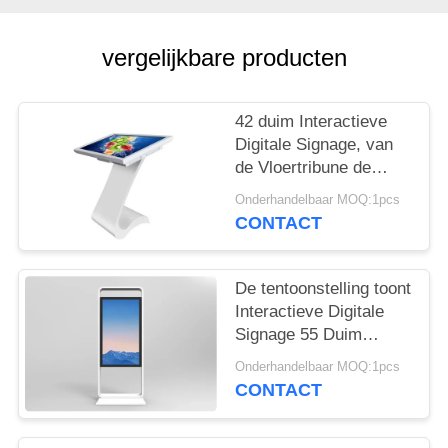
vergelijkbare producten
42 duim Interactieve
Digitale Signage, van
de Vloertribune de
Kiosk Van
Onderhandelbaar MOQ:1pcs
verschillende media
CONTACT
met Infrarood Touch
screen
De tentoonstelling toont
Interactieve Digitale
Signage 55 Duim
Dubbel Gezicht Twee
Onderhandelbaar MOQ:1pcs
Schermtype
CONTACT