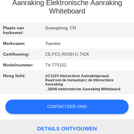
CONTACTEER
Aanraking Elektronische Aanraking
ONS
Whiteboard
NIEUWS
Plaats van
Guangdong, CN
herkomst:
Merknaam:
Topview
VERZOEK
Certificering:
CE,FCC,ROSH,C-TICK
OM EEN
Modelnummer:
Td-T75152
CITAAT
Hoog licht:
,
AC110V interactieve Aanrakingsraad
Raad van de metaalspcc de Interactieve
Aanraking
SITEMAP
,
280W elektronische Aanraking Whiteboard
PRIVACY
CONTACTEER ONS!
POLICY
DETAILS ONTVOUWEN