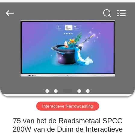
2026
Shenzhen
Topview
Display
Technology
Co.,Ltd.
All
Rights
HUIS
Reserved.
PRODUCTEN
ONGEVEER
ONS
FABRIEKSREIS
Interactieve Narrowcasting
KWALITEITSCONTROLE
75 van het de Raadsmetaal SPCC
280W van de Duim de Interactieve