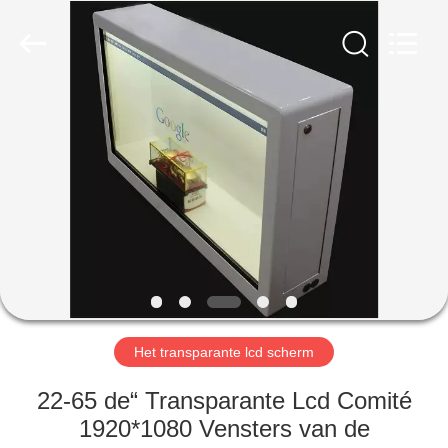
2026
Shenzhen
Topview
Display
Technology
Co.,Ltd.
All
Rights
HUIS
Reserved.
PRODUCTEN
ONGEVEER
ONS
FABRIEKSREIS
Het transparante lcd scherm
KWALITEITSCONTROLE
22-65 de“ Transparante Lcd Comité
1920*1080 Vensters van de