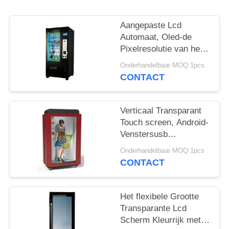
Aangepaste Lcd
Automaat, Oled-de
Pixelresolutie van het
Vertoningsscherm
Onderhandelbaar MOQ:1pcs
1920*1080
CONTACT
Verticaal Transparant
Touch screen, Android-
Venstersusb
Ingevoerde
Onderhandelbaar MOQ:1pcs
Transparante Lcd
CONTACT
Monitor
Het flexibele Grootte
Transparante Lcd
Scherm Kleurrijk met