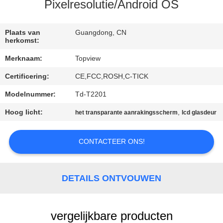
CONTACTEER
Pixelresolutie/Android OS
ONS
Plaats van
Guangdong, CN
herkomst:
NIEUWS
Merknaam:
Topview
Certificering:
CE,FCC,ROSH,C-TICK
VERZOEK
OM EEN
Modelnummer:
Td-T2201
CITAAT
Hoog licht:
,
het transparante aanrakingsscherm
lcd glasdeur
CONTACTEER ONS!
SITEMAP
PRIVACY
DETAILS ONTVOUWEN
POLICY
vergelijkbare producten