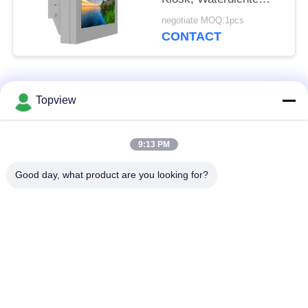
Ip55-Muur Lcd
negotiate MOQ:1pcs
Vertoning op
CONTACT
populaire categorieën
Alle
Topview
Allen in één digitale
Binnen digitale
9:13 PM
signage
signage
Good day, what product are you looking for?
vrije bevindende
buiten digital signage
digitale signage
De muur zette
LCD de Kiosk van het
Digitale Signage op
Aanrakingsscherm