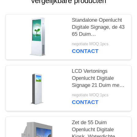
vergelijkbare producten
Standalone Openlucht
Digitale Signage, de 43
65 Duim
Openluchtschermen
negotiate MOQ:1pcs
van de
CONTACT
Reclamevertoning
LCD Vertonings
Openlucht Digitale
Signage 21 Duim met
Koelsysteem Anti -
negotiate MOQ:1pcs
Vandaal
CONTACT
Zet de 55 Duim
Openlucht Digitale
Kiosk, Waterdichte