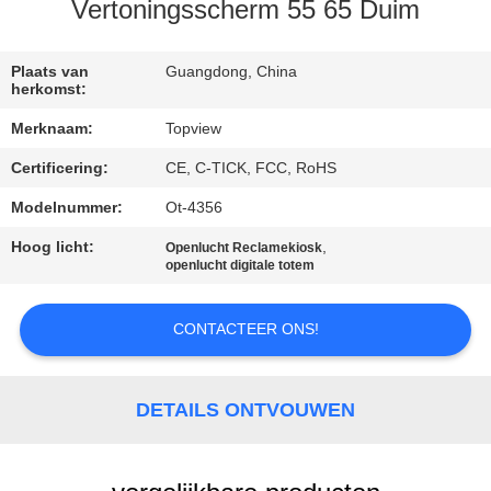
CONTACTEER
Vertoningsscherm 55 65 Duim
ONS
Plaats van
Guangdong, China
herkomst:
NIEUWS
Merknaam:
Topview
Certificering:
CE, C-TICK, FCC, RoHS
VERZOEK
OM EEN
Modelnummer:
Ot-4356
CITAAT
Hoog licht:
,
Openlucht Reclamekiosk
openlucht digitale totem
SITEMAP
CONTACTEER ONS!
PRIVACY
DETAILS ONTVOUWEN
POLICY