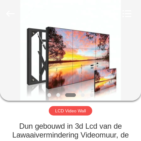
2026
Shenzhen
Topview
Display
Technology
Co.,Ltd.
All
Rights
HUIS
Reserved.
PRODUCTEN
ONGEVEER
ONS
FABRIEKSREIS
LCD Video Wall
KWALITEITSCONTROLE
Dun gebouwd in 3d Lcd van de
Lawaaivermindering Videomuur, de