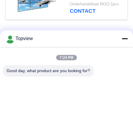
Schermmuur van 2x2
Onderhandelbaar MOQ:1pcs
Lcd
CONTACT
populaire categorieën
Alle
Topview
Allen in één digitale
Binnen digitale
7:24 PM
signage
signage
Good day, what product are you looking for?
vrije bevindende
buiten digital signage
digitale signage
De muur zette
LCD de Kiosk van het
Digitale Signage op
Aanrakingsscherm
het transparante lcd
LCD Video Wall