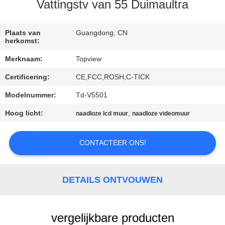
CONTACTEER
Vattingstv van 55 Duimaultra
ONS
Plaats van
Guangdong, CN
herkomst:
NIEUWS
Merknaam:
Topview
Certificering:
CE,FCC,ROSH,C-TICK
VERZOEK
OM EEN
Modelnummer:
Td-V5501
CITAAT
Hoog licht:
,
naadloze lcd muur
naadloze videomuur
CONTACTEER ONS!
SITEMAP
PRIVACY
DETAILS ONTVOUWEN
POLICY
vergelijkbare producten