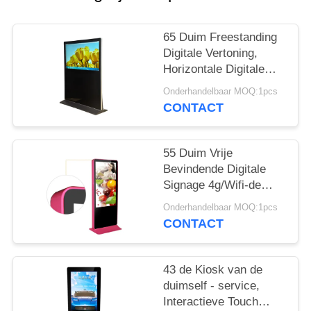
65 Duim Freestanding
Digitale Vertoning,
Horizontale Digitale
Signage Volledige Hd
Onderhandelbaar MOQ:1pcs
1080p
CONTACT
55 Duim Vrije
Bevindende Digitale
Signage 4g/Wifi-de
Facultatieve Kleur van
Onderhandelbaar MOQ:1pcs
de Netwerksteun
CONTACT
43 de Kiosk van de
duimself - service,
Interactieve Touch