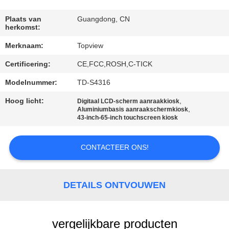
CONTACTEER
ONS
Plaats van
Guangdong, CN
herkomst:
Merknaam:
Topview
NIEUWS
Certificering:
CE,FCC,ROSH,C-TICK
VERZOEK
Modelnummer:
TD-S4316
OM EEN
Hoog licht:
,
Digitaal LCD-scherm aanraakkiosk
,
Aluminiumbasis aanraakschermkiosk
CITAAT
43-inch-65-inch touchscreen kiosk
SITEMAP
CONTACTEER ONS!
PRIVACY
DETAILS ONTVOUWEN
POLICY
vergelijkbare producten