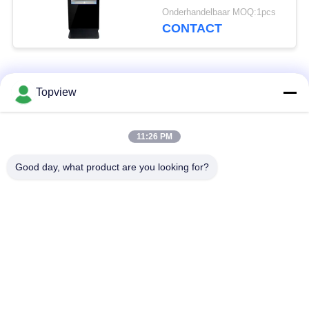
screenmonitor voor
Onderhandelbaar MOQ:1pcs
Winkelcomplex
CONTACT
populaire categorieën
Alle
Topview
Allen in één digitale
Binnen digitale
11:26 PM
signage
signage
Good day, what product are you looking for?
vrije bevindende
buiten digital signage
digitale signage
De muur zette
LCD de Kiosk van het
Digitale Signage op
Aanrakingsscherm
het transparante lcd