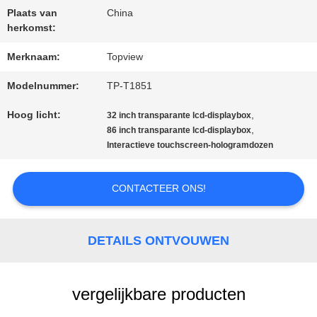
Plaats van
China
herkomst:
CONTACTEER
Merknaam:
Topview
ONS
Modelnummer:
TP-T1851
Hoog licht:
,
32 inch transparante lcd-displaybox
NIEUWS
,
86 inch transparante lcd-displaybox
Interactieve touchscreen-hologramdozen
VERZOEK
CONTACTEER ONS!
OM EEN
CITAAT
DETAILS ONTVOUWEN
SITEMAP
vergelijkbare producten