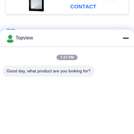
CONTACT
populaire categorieën
Alle
Topview
Allen in één digitale
Binnen digitale
7:27 PM
signage
signage
Good day, what product are you looking for?
vrije bevindende
buiten digital signage
digitale signage
De muur zette
LCD de Kiosk van het
Digitale Signage op
Aanrakingsscherm
het transparante lcd
LCD Video Wall