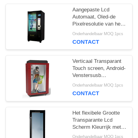
Aangepaste Lcd
PRIVACY
Automaat, Oled-de
Pixelresolutie van het
POLICY
Vertoningsscherm
Onderhandelbaar MOQ:1pcs
1920*1080
CONTACT
Verticaal Transparant
Touch screen, Android-
Venstersusb
Ingevoerde
Onderhandelbaar MOQ:1pcs
Transparante Lcd
CONTACT
Monitor
Het flexibele Grootte
Transparante Lcd
Scherm Kleurrijk met
Zelf Dicht Koelsysteem
Onderhandelbaar MOQ:1pcs