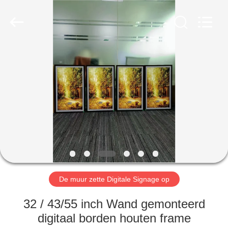
2026
Shenzhen
Topview
Display
Technology
Co.,Ltd.
All
Rights
HUIS
Reserved.
PRODUCTEN
ONGEVEER
ONS
FABRIEKSREIS
De muur zette Digitale Signage op
KWALITEITSCONTROLE
32 / 43/55 inch Wand gemonteerd
digitaal borden houten frame