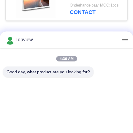
van de Rechthoek
Onderhandelbaar MOQ:1pcs
Digitale Vertoning op
CONTACT
populaire categorieën
Alle
Topview
Allen in één digitale
Binnen digitale
4:36 AM
signage
signage
Good day, what product are you looking for?
vrije bevindende
buiten digital signage
digitale signage
De muur zette
LCD de Kiosk van het
Digitale Signage op
Aanrakingsscherm
het transparante lcd