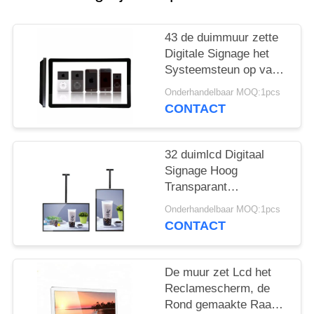
43 de duimmuur zette
Digitale Signage het
Systeemsteun op van
Venstersandroid
Onderhandelbaar MOQ:1pcs
Operationg
CONTACT
32 duimlcd Digitaal
Signage Hoog
Transparant
Aangemaakt
Onderhandelbaar MOQ:1pcs
Glascomité voor
CONTACT
Winkelcomplex
De muur zet Lcd het
Reclamescherm, de
Rond gemaakte Raad