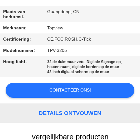
CONTACTEER
ONS
Plaats van
Guangdong, CN
herkomst:
Merknaam:
Topview
NIEUWS
Certificering:
CE,FCC,ROSH,C-Tick
VERZOEK
Modelnummer:
TPV-3205
OM EEN
Hoog licht:
,
32 de duimmuur zette Digitale Signage op
,
,
houten raam
digitale borden op de muur
CITAAT
43 inch digitaal scherm op de muur
SITEMAP
CONTACTEER ONS!
PRIVACY
DETAILS ONTVOUWEN
POLICY
vergelijkbare producten