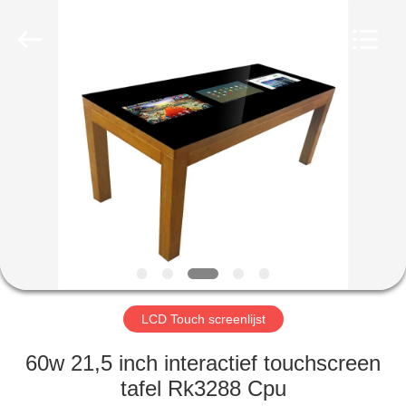
2026
Shenzhen
Topview
Display
Technology
Co.,Ltd.
All
Rights
HUIS
Reserved.
PRODUCTEN
ONGEVEER
ONS
FABRIEKSREIS
LCD Touch screenlijst
KWALITEITSCONTROLE
60w 21,5 inch interactief touchscreen
tafel Rk3288 Cpu