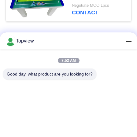
Kader van het 32
Negotiate MOQ:1pcs
Duimmetaal waterdicht
CONTACT
populaire categorieën
Alle
Topview
Allen in één digitale
Binnen digitale
7:52 AM
signage
signage
Good day, what product are you looking for?
vrije bevindende
buiten digital signage
digitale signage
De muur zette
LCD de Kiosk van het
Digitale Signage op
Aanrakingsscherm
het transparante lcd