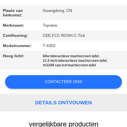
CONTACTEER
ONS
Plaats van
Guangdong, CN
herkomst:
Merknaam:
Topview
NIEUWS
Certificering:
CEE,FCC.ROSH,C-Tick
VERZOEK
Modelnummer:
T-4302
OM EEN
Hoog licht:
,
60w interactieve touchscreen tafel
,
21.5 inch interactieve touchscreen tafel
CITAAT
rk3288 cpu lcd touchscreen tafel
SITEMAP
CONTACTEER ONS!
PRIVACY
DETAILS ONTVOUWEN
POLICY
vergelijkbare producten