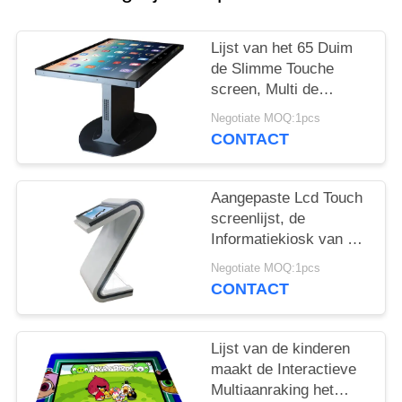
Lijst van het 65 Duim
de Slimme Touche
screen, Multi de
Functielijst van het 10
Negotiate MOQ:1pcs
Punten Capacitieve
CONTACT
Touche screen
Aangepaste Lcd Touch
screenlijst, de
Informatiekiosk van het
22 Duimtouche screen
Negotiate MOQ:1pcs
voor Zaal
CONTACT
Lijst van de kinderen
maakt de Interactieve
Multiaanraking het