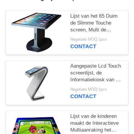
Lijst van het 65 Duim
de Slimme Touche
screen, Multi de
Functielijst van het 10
Negotiate MOQ:1pcs
Punten Capacitieve
CONTACT
Touche screen
Aangepaste Lcd Touch
screenlijst, de
Informatiekiosk van het
22 Duimtouche screen
Negotiate MOQ:1pcs
voor Zaal
CONTACT
Lijst van de kinderen
maakt de Interactieve
Multiaanraking het