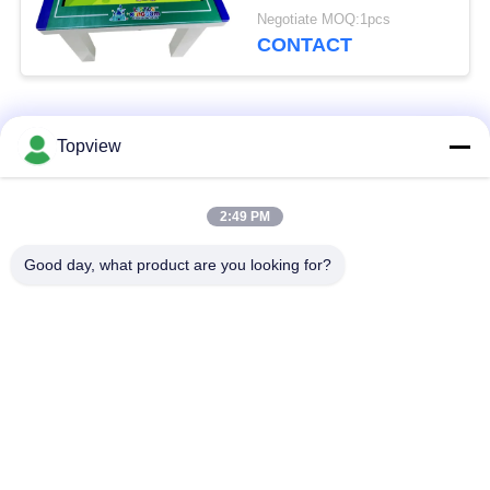
Kader van het 32
Negotiate MOQ:1pcs
Duimmetaal waterdicht
CONTACT
populaire categorieën
Alle
Topview
Allen in één digitale
Binnen digitale
2:49 PM
signage
signage
Good day, what product are you looking for?
vrije bevindende
buiten digital signage
digitale signage
De muur zette
LCD de Kiosk van het
Digitale Signage op
Aanrakingsscherm
het transparante lcd