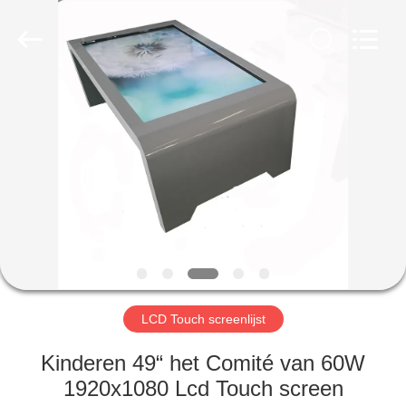
2026
Shenzhen
Topview
Display
Technology
Co.,Ltd.
All
Rights
HUIS
Reserved.
PRODUCTEN
ONGEVEER
ONS
FABRIEKSREIS
LCD Touch screenlijst
KWALITEITSCONTROLE
Kinderen 49“ het Comité van 60W
1920x1080 Lcd Touch screen