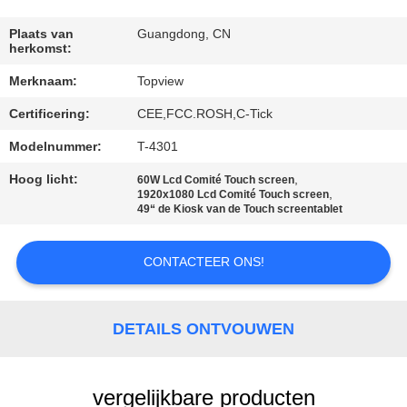
CONTACTEER
ONS
Plaats van
Guangdong, CN
herkomst:
Merknaam:
Topview
NIEUWS
Certificering:
CEE,FCC.ROSH,C-Tick
VERZOEK
Modelnummer:
T-4301
OM EEN
Hoog licht:
,
60W Lcd Comité Touch screen
,
1920x1080 Lcd Comité Touch screen
CITAAT
49“ de Kiosk van de Touch screentablet
SITEMAP
CONTACTEER ONS!
PRIVACY
DETAILS ONTVOUWEN
POLICY
vergelijkbare producten